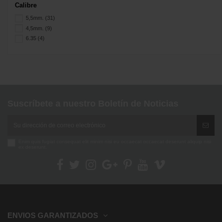
Calibre
5,5mm.
(31)
4,5mm.
(9)
6.35
(4)
Suscríbete a nuestro Boletín de Noticias
Enim quis fugiat consequat elit minim nisi eu occaecat occaecat deserunt aliquip nisi
ex deserunt.
ENVIOS GARANTIZADOS