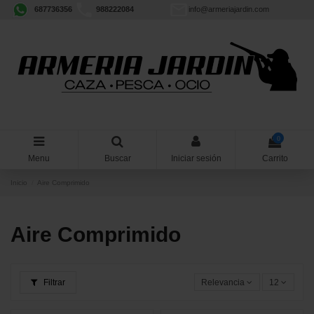
687736356
988222084
info@armeriajardin.com
0
Menu
Buscar
Iniciar sesión
Carrito
Inicio
Aire Comprimido
Aire Comprimido
Filtrar
Relevancia
12