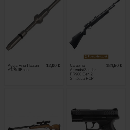
Fuera de stock
Aguja Fina Hatsan
12,00 €
Carabina
184,50 €
AT/BullBoss
Artemis/Zasdar
PR900 Gen 2
Sintética PCP