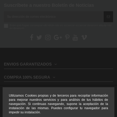
Suscríbete a nuestro Boletín de Noticias
Enim quis fugiat consequat elit minim nisi eu occaecat occaecat deserunt aliquip nisi
ex deserunt.
ENVIOS GARANTIZADOS
COMPRA 100% SEGURA
INFORMACION GENERAL
Utilizamos Cookies propias y de terceros para recopilar información
para mejorar nuestros servicios y para análisis de tus hábitos de
INFORMACION LEGAL
navegación. Si continuas navegando, supone la aceptación de la
instalación de las mismas. Puedes configurar tu navegador para
impedir su instalación.