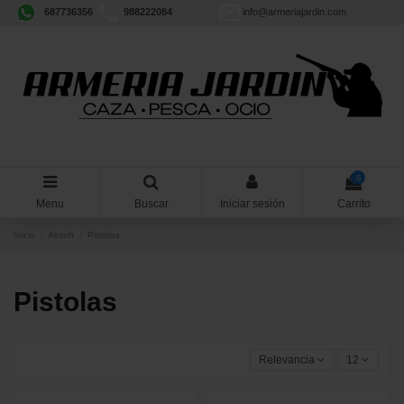
687736356
988222084
info@armeriajardin.com
0
Menu
Buscar
Iniciar sesión
Carrito
Inicio
Airsoft
Pistolas
Pistolas
Relevancia
12