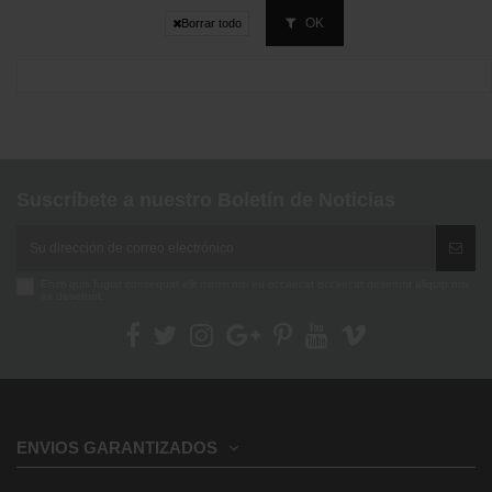
OK
Borrar todo
Suscríbete a nuestro Boletín de Noticias
Enim quis fugiat consequat elit minim nisi eu occaecat occaecat deserunt aliquip nisi
ex deserunt.
ENVIOS GARANTIZADOS