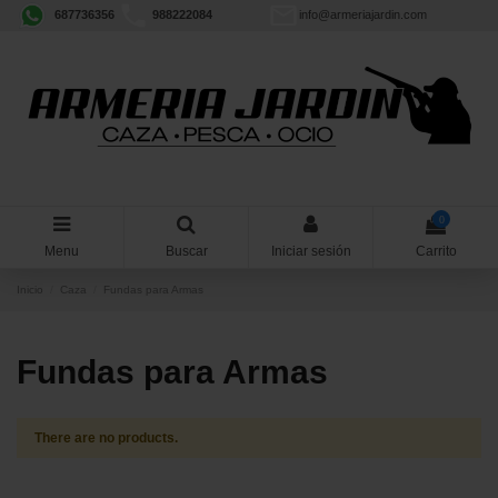
687736356
988222084
info@armeriajardin.com
0
Menu
Buscar
Iniciar sesión
Carrito
Inicio
Caza
Fundas para Armas
Fundas para Armas
There are no products.