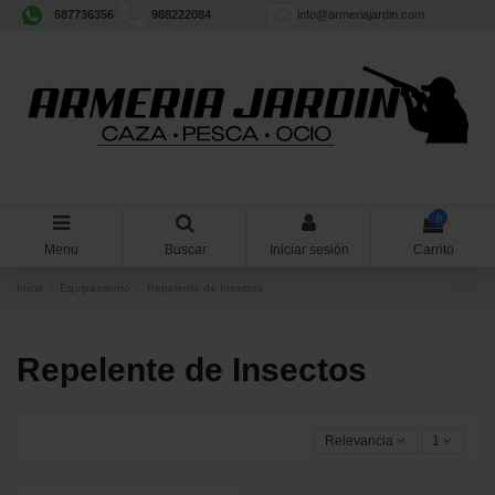
687736356
988222084
info@armeriajardin.com
0
Menu
Buscar
Iniciar sesión
Carrito
Inicio
Equipamiento
Repelente de Insectos
Repelente de Insectos
Relevancia
1