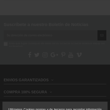
Suscríbete a nuestro Boletín de Noticias
Enim quis fugiat consequat elit minim nisi eu occaecat occaecat deserunt aliquip nisi
ex deserunt.
ENVIOS GARANTIZADOS
COMPRA 100% SEGURA
INFORMACION GENERAL
Utilizamos Cookies propias y de terceros para recopilar información