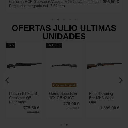
Carabina PCP Snowpeak/Zasdar M25 Culata sintética -
386,50 €
Regulador integrado cal. 7,62 mm
OFERTAS JULIO ULTIMAS
UNIDADES
-6%
-40,00 €
Fuera de stock
Hatsan BTS65SL
Gamo Speedster
Rifle Browning
Carnivore QE
10X GEN2 IGT
Bar MK3 Wood
r
PCP 9mm.
One
279,00 €
775,50 €
1.399,00 €
319,00 €
825,00 €