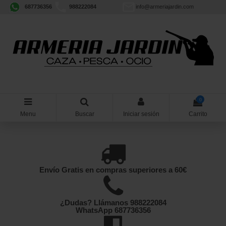
687736356
988222084
info@armeriajardin.com
0
Menu
Buscar
Iniciar sesión
Carrito
Envío Gratis en compras superiores a 60€
¿Dudas? Llámanos 988222084
WhatsApp 687736356