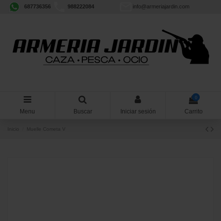
687736356
988222084
info@armeriajardin.com
0
Menu
Buscar
Iniciar sesión
Carrito
Inicio
Muelle Cometa V