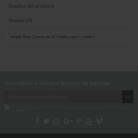
Detalles del producto
Reviews
(0)
Muelle Real Cometa de 32 Vueltas para Cometa V
No reviews
Suscríbete a nuestro Boletín de Noticias
Enim quis fugiat consequat elit minim nisi eu occaecat occaecat deserunt aliquip nisi
ex deserunt.