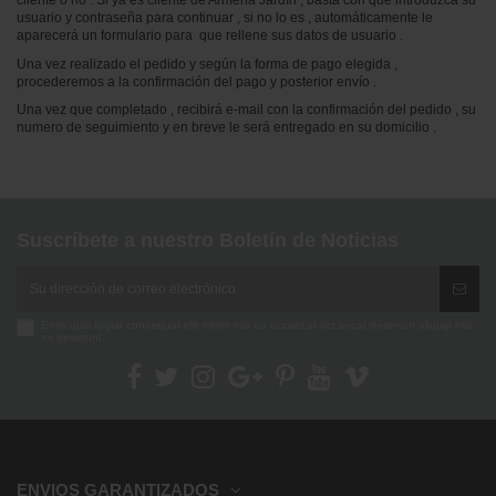
cliente o no . Si ya es cliente de Armeria Jardín , basta con que introduzca su
usuario y contraseña para continuar , si no lo es , automáticamente le
aparecerá un formulario para que rellene sus datos de usuario .
Una vez realizado el pedido y según la forma de pago elegida ,
procederemos a la confirmación del pago y posterior envío .
Una vez que completado , recibirá e-mail con la confirmación del pedido , su
numero de seguimiento y en breve le será entregado en su domicilio .
Suscríbete a nuestro Boletín de Noticias
Enim quis fugiat consequat elit minim nisi eu occaecat occaecat deserunt aliquip nisi
ex deserunt.
ENVIOS GARANTIZADOS