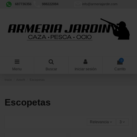
687736356
988222084
info@armeriajardin.com
0
Menu
Buscar
Iniciar sesión
Carrito
Inicio
Airsoft
Escopetas
Escopetas
Relevancia
3