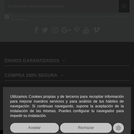
Enim quis fugiat consequat elit minim nisi eu occaecat occaecat deserunt aliquip nisi
ex deserunt.
ENVIOS GARANTIZADOS
COMPRA 100% SEGURA
INFORMACION GENERAL
Utilizamos Cookies propias y de terceros para recopilar información
para mejorar nuestros servicios y para análisis de tus hábitos de
INFORMACION LEGAL
navegación. Si continuas navegando, supone la aceptación de la
instalación de las mismas. Puedes configurar tu navegador para
impedir su instalación.
Aceptar
Rechazar