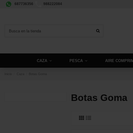
687736356
988222084
CAZA
PESCA
AIRE COMPRI
Inicio
Caza
Botas Goma
Botas Goma