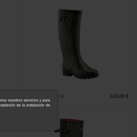
15,00 €
Bota Aigle Benyl XL
119,00 €
orar nuestros servicios y para
eptación de la instalación de