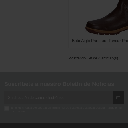
Bota Aigle Parcours Tancar Pr
Mostrando 1-8 de 8 artículo(s)
Suscríbete a nuestro Boletín de Noticias
Enim quis fugiat consequat elit minim nisi eu occaecat occaecat deserunt aliquip nisi
ex deserunt.