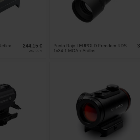
Reflex
244,15 €
Punto Rojo LEUPOLD Freedom RDS
3
1x34 1 MOA + Anillas
257,00 €