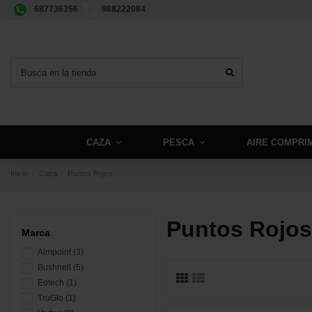
687736356
988222084
CAZA
PESCA
AIRE COMPRI
Inicio
Caza
Puntos Rojos
Puntos Rojos
Marca
Aimpoint
(3)
Bushnell
(5)
Eotech
(1)
TruGlo
(1)