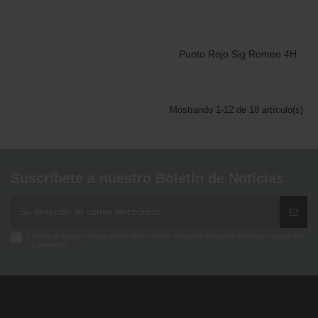
Punto Rojo Sig Romeo 4H
Mostrando 1-12 de 18 artículo(s)
Suscríbete a nuestro Boletín de Noticias
Enim quis fugiat consequat elit minim nisi eu occaecat occaecat deserunt aliquip nisi
ex deserunt.