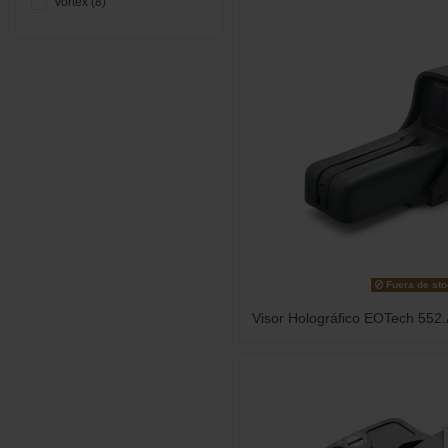
Vortex
(8)
Fuera de st
Visor Holográfico EOTech 552