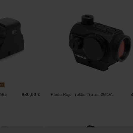
ock
.A65
830,00 €
Punto Rojo TruGlo TruTec 2MOA
3