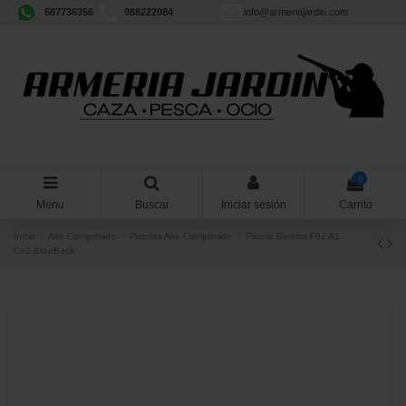
687736356
988222084
info@armeriajardin.com
0
Menu
Buscar
Iniciar sesión
Carrito
Inicio
Aire Comprimido
Pistolas Aire Comprimido
Pistola Beretta F92 A1
Co2 BlowBack