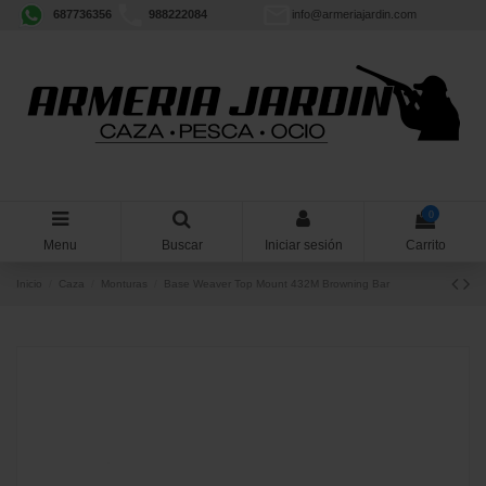
687736356
988222084
info@armeriajardin.com
0
Menu
Buscar
Iniciar sesión
Carrito
Inicio
Caza
Monturas
Base Weaver Top Mount 432M Browning Bar