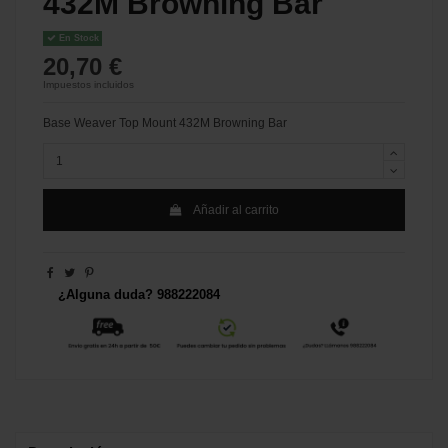
432M Browning Bar
En Stock
20,70 €
Impuestos incluidos
Base Weaver Top Mount 432M Browning Bar
Añadir al carrito
¿Alguna duda? 988222084