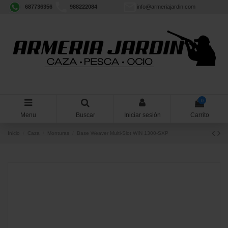
687736356
988222084
info@armeriajardin.com
0
Menu
Buscar
Iniciar sesión
Carrito
Inicio
Caza
Monturas
Base Weaver Multi-Slot WIN 1300-SXP