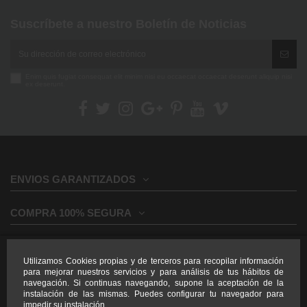
Suscríbete a nuestro Boletín de Noticias
Enim quis fugiat consequat elit minim nisi eu occaecat occaecat deserunt aliquip nisi
ex deserunt.
ENVIOS GARANTIZADOS
COMPRA 100% SEGURA
INFORMACION GENERAL
Utilizamos Cookies propias y de terceros para recopilar información
para mejorar nuestros servicios y para análisis de tus hábitos de
INFORMACION LEGAL
navegación. Si continuas navegando, supone la aceptación de la
instalación de las mismas. Puedes configurar tu navegador para
impedir su instalación.