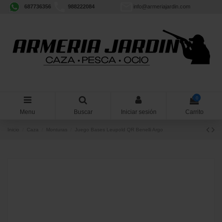
687736356
988222084
info@armeriajardin.com
0
Menu
Buscar
Iniciar sesión
Carrito
Inicio
Caza
Monturas
Juego Bases Leupold QR Benelli Argo