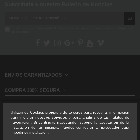
Suscríbete a nuestro Boletín de Noticias
Enim quis fugiat consequat elit minim nisi eu occaecat occaecat deserunt aliquip nisi
ex deserunt.
ENVIOS GARANTIZADOS
COMPRA 100% SEGURA
INFORMACION GENERAL
Utilizamos Cookies propias y de terceros para recopilar información
para mejorar nuestros servicios y para análisis de tus hábitos de
INFORMACION LEGAL
navegación. Si continuas navegando, supone la aceptación de la
instalación de las mismas. Puedes configurar tu navegador para
impedir su instalación.