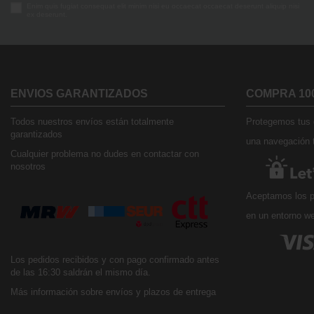
Enim quis fugiat consequat elit minim nisi eu occaecat occaecat deserunt aliquip nisi
ex deserunt.
ENVIOS GARANTIZADOS
COMPRA 10
Todos nuestros envíos están totalmente
Protegemos tus d
garantizados
una navegación t
Cualquier problema no dudes en contactar con
nosotros
Aceptamos los p
en un entorno w
Los pedidos recibidos y con pago confirmado antes
de las 16:30 saldrán el mismo día.
Más información sobre envíos y plazos de entrega