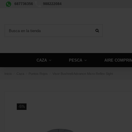
687736356
988222084
CAZA
PESCA
AIRE COMPRI
Inicio
Caza
Puntos Rojos
Visor Bushnell Advance Micro Reflex Sight
-5%