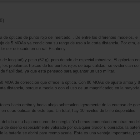
(0)
ta de ópticas de punto rojo del mercado. . De entre los diferentes modelos
jo de 5 MOAs ya condiciona su rango de uso a la corta distancia. Por otra, es
er ser colocado en un raíl Picatinny.
 longitud) y peso (62 g), pero dotado de especial robustez. El golpeteo const
, los problemas típicos de los puntos rojos de baja calidad, se evidencian 
 fiabilidad, ya que está pensado para aguantar un uso militar.
160 MOA de corrección que ofrece la óptica. Con 80 MOAs de ajuste arriba y 8
ta distancia, porque a media o con el uso de un magnificador, en la mayoría d
otones hacia arriba y hacia abajo sobresalen ligeramente de la carcasa de gom
en otras ópticas de este tipo. En total, hay 10 niveles de brillo disponibles.
s), debido a su bajo consumo de energía. Ya hemos comentado en otras model
 de diseño especialmente valorada por cualquier tirador u operador, la baterí
 de la batería se abrirá para reemplazarla. Esta es una ventaja importante, por