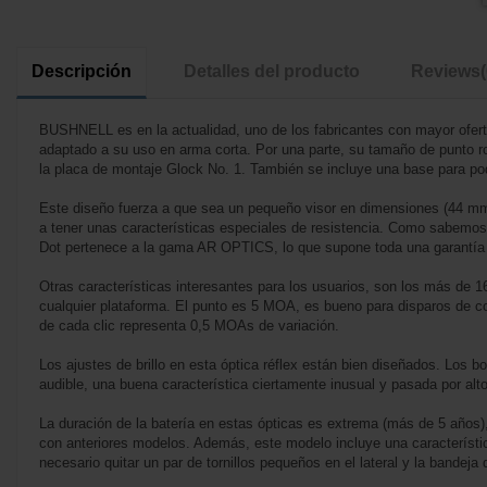
Descripción
Detalles del producto
Reviews
BUSHNELL es en la actualidad, uno de los fabricantes con mayor ofer
adaptado a su uso en arma corta. Por una parte, su tamaño de punto ro
la placa de montaje Glock No. 1. También se incluye una base para pod
Este diseño fuerza a que sea un pequeño visor en dimensiones (44 mm de
a tener unas características especiales de resistencia. Como sabemos
Dot pertenece a la gama AR OPTICS, lo que supone toda una garantía de
Otras características interesantes para los usuarios, son los más de 
cualquier plataforma. El punto es 5 MOA, es bueno para disparos de cor
de cada clic representa 0,5 MOAs de variación.
Los ajustes de brillo en esta óptica réflex están bien diseñados. Los b
audible, una buena característica ciertamente inusual y pasada por alto 
La duración de la batería en estas ópticas es extrema (más de 5 año
con anteriores modelos. Además, este modelo incluye una característica
necesario quitar un par de tornillos pequeños en el lateral y la bandeja