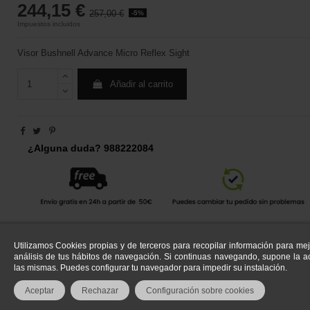
244,15 €
257,00 €
-5%
Impuestos incluidos
Visor Bushnell Advance Micro Reflex Sight
Añadir al carrito
¿Alguna duda? 988222084
Utilizamos Cookies propias y de terceros para recopilar información para mej
análisis de tus hábitos de navegación. Si continuas navegando, supone la ac
las mismas. Puedes configurar tu navegador para impedir su instalación.
Aceptar
Rechazar
Configuración sobre cookies