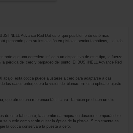
, el BUSHNELL Advance Red Dot es el que posiblemente esté más
tá preparado para su instalación en pistolas semiautomáticas, incluida
ante que una corredera inflige a un dispositivo de este tipo, le fuerza
con la pérdida del cero y parpadeo del punto. El BUSHNELL Advance Red
0 abajo, esta óptica puede ajustarse a cero para adaptarse a casi
e los casos entorpecerá la visión del blanco. En esta óptica el ajuste
a, que ofrece una referencia táctil clara. También producen un clic
os de este fabricante, la asombrosa mejora en duración comparándolo
a se puede cambiar sin quitar la óptica de la pistola. Simplemente es
que la óptica conservará la puesta a cero.