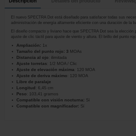
Descripción
Detalles del producto
Reviews
El nuevo SPECTRA Dot está diseñado para satisfacer todas sus necesid
administración de energía altamente eficiente con una duración de la ba
El diseño compacto y liviano hace que SPECTRA Dot sea la elección pe
ajuste de clic táctil para ajuste de viento y altura. El brillo del punto
Ampliación:
1x
Tamaño del punto rojo: 3
MOAs
Distancia al ojo
:
ilimitada
Ajuste torretas
:
1/2 MOA / Clic
Ajuste de elevación máxima
:
120 MOA
Ajuste de deriva máximo
:
120 MOA
Libre de paralaje
Longitud
:
6,45 cm
Peso
:
103,41 gramos
Compatible con visión nocturna:
Sí
Compatible con magnificador:
Sí
No reviews