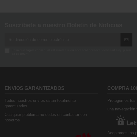
Suscríbete a nuestro Boletín de Noticias
Enim quis fugiat consequat elit minim nisi eu occaecat occaecat deserunt aliquip nisi
ex deserunt.
ENVIOS GARANTIZADOS
COMPRA 10
Todos nuestros envíos están totalmente
Protegemos tus d
garantizados
una navegación t
Cualquier problema no dudes en contactar con
nosotros
Aceptamos los p