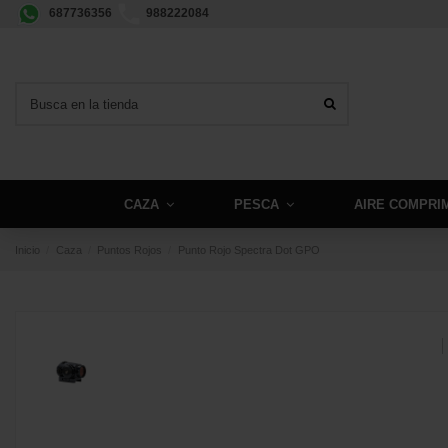
687736356
988222084
CAZA
PESCA
AIRE COMPRI
Inicio
Caza
Puntos Rojos
Punto Rojo Spectra Dot GPO