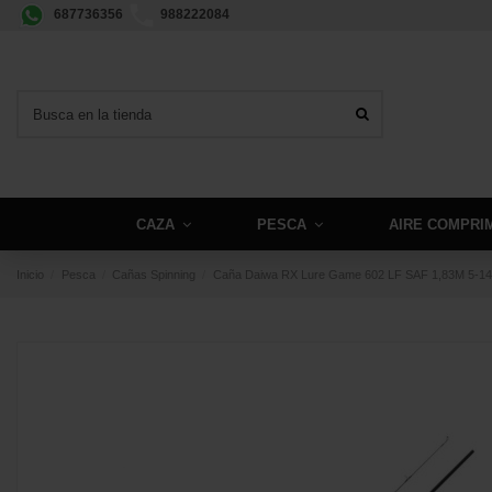
687736356
988222084
CAZA
PESCA
AIRE COMPRI
Inicio
Pesca
Cañas Spinning
Caña Daiwa RX Lure Game 602 LF SAF 1,83M 5-1