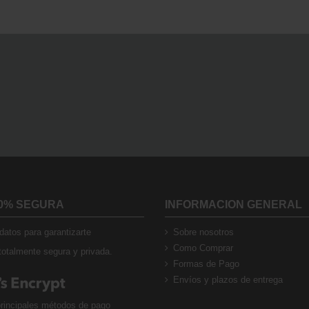
0% SEGURA
INFORMACION GENERAL
atos para garantizarte
Sobre nosotros
Como Comprar
otalmente segura y privada.
Formas de Pago
Envíos y plazos de entrega
rincipales métodos de pago