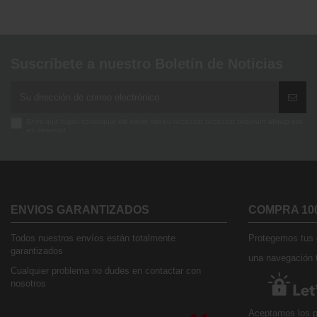
Suscríbete a nuestro Boletín de Noticias
Enim quis fugiat consequat elit minim nisi eu occaecat occaecat deserunt aliquip nisi
ex deserunt.
ENVIOS GARANTIZADOS
COMPRA 10
Todos nuestros envíos están totalmente
Protegemos tus d
garantizados
una navegación t
Cualquier problema no dudes en contactar con
nosotros
Aceptamos los p