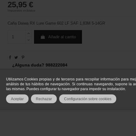
25,95 €
Impuestos incluidos
Caña Daiwa RX Lure Game 602 LF SAF 1,83M 5-14GR
Añadir al carrito
¿Alguna duda? 988222084
Utilizamos Cookies propias y de terceros para recopilar información para mej
análisis de tus hábitos de navegación. Si continuas navegando, supone la ac
las mismas. Puedes configurar tu navegador para impedir su instalación.
Aceptar
Rechazar
Configuración sobre cookies