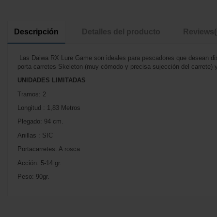
Descripción
Detalles del producto
Reviews
Las Daiwa RX Lure Game son ideales para pescadores que desean disfr
porta carretes Skeleton (muy cómodo y precisa sujección del carrete) 
UNIDADES LIMITADAS
Tramos: 2
Longitud : 1,83 Metros
Plegado: 94 cm.
Anillas : SIC
Portacarretes: A rosca
Acción: 5-14 gr.
Peso: 90gr.
No reviews