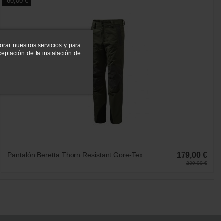
-60,00 €
orar nuestros servicios y para
eptación de la instalación de
Pantalón Beretta Thorn Resistant Gore-Tex
179,00 €
239,00 €