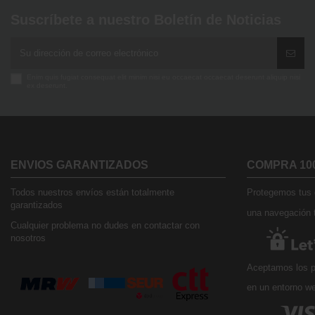
Suscríbete a nuestro Boletín de Noticias
Enim quis fugiat consequat elit minim nisi eu occaecat occaecat deserunt aliquip nisi
ex deserunt.
ENVIOS GARANTIZADOS
COMPRA 10
Todos nuestros envíos están totalmente
Protegemos tus d
garantizados
una navegación t
Cualquier problema no dudes en contactar con
nosotros
Aceptamos los p
en un entorno w