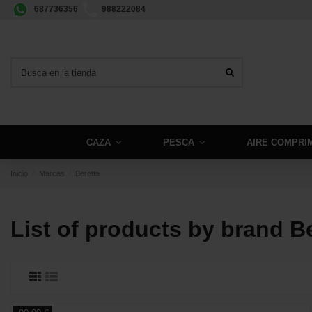
687736356
988222084
CAZA
PESCA
AIRE COMPRI
Inicio
Marcas
Beretta
List of products by brand B