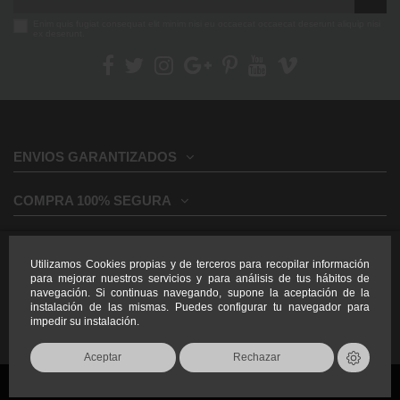
Enim quis fugiat consequat elit minim nisi eu occaecat occaecat deserunt aliquip nisi
ex deserunt.
ENVIOS GARANTIZADOS
COMPRA 100% SEGURA
INFORMACION GENERAL
Utilizamos Cookies propias y de terceros para recopilar información
para mejorar nuestros servicios y para análisis de tus hábitos de
INFORMACION LEGAL
navegación. Si continuas navegando, supone la aceptación de la
instalación de las mismas. Puedes configurar tu navegador para
impedir su instalación.
Aceptar
Rechazar
Todos los derechos reservados Armeria Jardin 2026