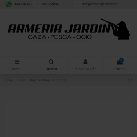
687736356
988222084
info@armeriajardin.com
0
Menu
Buscar
Iniciar sesión
Carrito
Inicio
Pesca
Rapala X-Rap CountDown