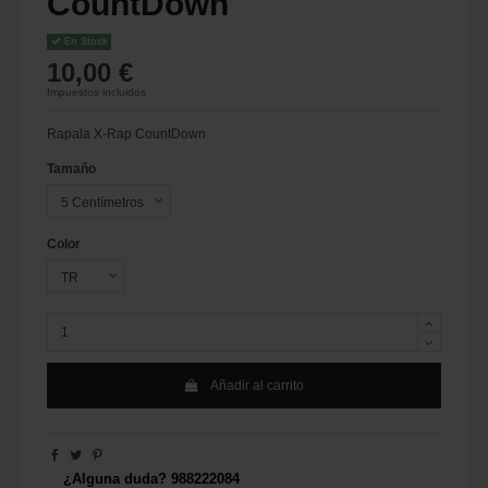
CountDown
En Stock
10,00 €
Impuestos incluidos
Rapala X-Rap CountDown
Tamaño
Color
Añadir al carrito
¿Alguna duda? 988222084