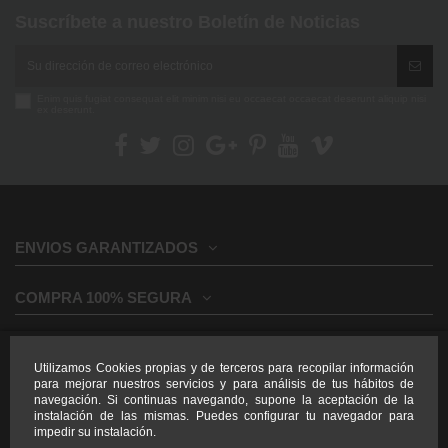
Suscríbete a nuestro Boletín de Noticias
Enim quis fugiat consequat elit minim nisi eu occaecat occaecat deserunt aliquip nisi
ex deserunt.
ENVIOS GARANTIZADOS
COMPRA 100% SEGURA
INFORMACION GENERAL
Utilizamos Cookies propias y de terceros para recopilar información
para mejorar nuestros servicios y para análisis de tus hábitos de
INFORMACION LEGAL
navegación. Si continuas navegando, supone la aceptación de la
instalación de las mismas. Puedes configurar tu navegador para
impedir su instalación.