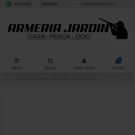
687736356
988222084
info@armeriajardin.com
0
Menu
Buscar
Iniciar sesión
Carrito
Inicio
Gafas Polarizadas Storm WildEye Biscay Matte Black Grey