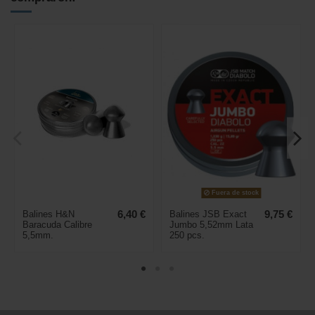
Fuera de stock
Balines H&N
6,40 €
Balines JSB Exact
9,75 €
Baracuda Calibre
Jumbo 5,52mm Lata
5,5mm.
250 pcs.