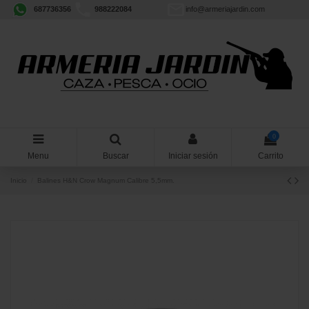
687736356
988222084
info@armeriajardin.com
0
Menu
Buscar
Iniciar sesión
Carrito
Inicio
Balines H&N Crow Magnum Calibre 5,5mm.