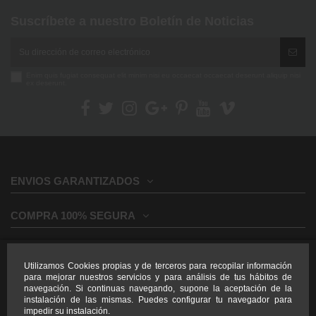
Suscríbete a nuestro Boletín de Noticias
Enim quis fugiat consequat elit minim nisi eu occaecat occaecat deserunt aliquip nisi
ex deserunt.
ENVIOS GARANTIZADOS
COMPRA 100% SEGURA
INFORMACION GENERAL
Utilizamos Cookies propias y de terceros para recopilar información
para mejorar nuestros servicios y para análisis de tus hábitos de
INFORMACION LEGAL
navegación. Si continuas navegando, supone la aceptación de la
instalación de las mismas. Puedes configurar tu navegador para
impedir su instalación.