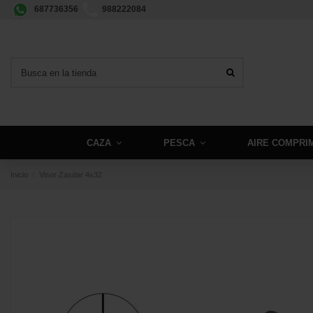
687736356
988222084
CAZA
PESCA
AIRE COMPRI
Inicio
Visor Zasdar 4x32