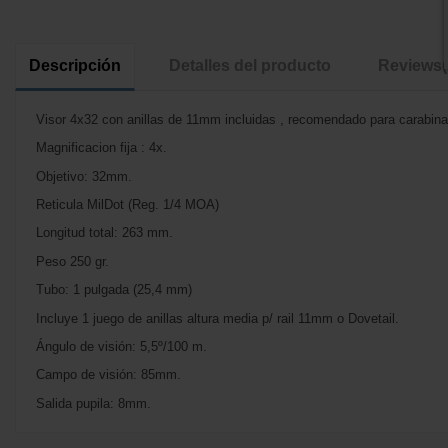
Descripción
Detalles del producto
Reviews
Visor 4x32 con anillas de 11mm incluidas , recomendado para carabina
Magnificacion fija : 4x.
Objetivo: 32mm.
Reticula MilDot (Reg. 1/4 MOA)
Longitud total: 263 mm.
Peso 250 gr.
Tubo: 1 pulgada (25,4 mm)
Incluye 1 juego de anillas altura media p/ rail 11mm o Dovetail.
Ángulo de visión: 5,5º/100 m.
Campo de visión: 85mm.
Salida pupila: 8mm.
No reviews