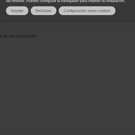
las mismas. Puedes configurar tu navegador para impedir su instalación.
Aceptar
Rechazar
Configuración sobre cookies
(0)
s de aire comprimido.