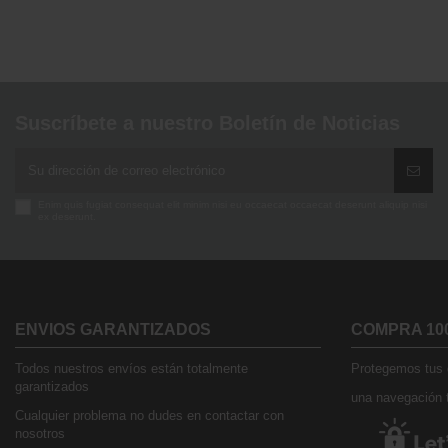
Suscríbete a nuestro Boletín de Noticias
Enim quis fugiat consequat elit minim nisi eu occaecat occaecat deserunt aliquip nisi
ex deserunt.
ENVIOS GARANTIZADOS
COMPRA 10
Todos nuestros envíos están totalmente
Protegemos tus d
garantizados
una navegación t
Cualquier problema no dudes en contactar con
nosotros