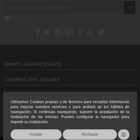
Enim quis fugiat consequat elit minim nisi eu occaecat occaecat deserunt aliquip nisi
ex deserunt.
ENVIOS GARANTIZADOS
COMPRA 100% SEGURA
INFORMACION GENERAL
Utilizamos Cookies propias y de terceros para recopilar información
para mejorar nuestros servicios y para análisis de tus hábitos de
INFORMACION LEGAL
navegación. Si continuas navegando, supone la aceptación de la
instalación de las mismas. Puedes configurar tu navegador para
impedir su instalación.
Aceptar
Rechazar