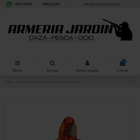
687736356
988222084
info@armeriajardin.com
0
Menu
Buscar
Iniciar sesión
Carrito
Inicio
Chaqueta Impermeable Ghost Verney Carron