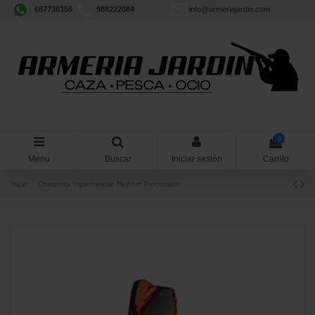
687736356
988222084
info@armeriajardin.com
0
Menu
Buscar
Iniciar sesión
Carrito
Inicio
Chaqueta Impermeable Reinfort Percussion