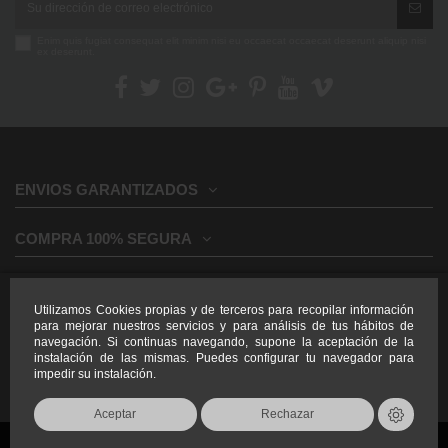
Enim quis fugiat consequat elit minim nisi eu occaecat occaecat deserunt aliquip nisi
ex deserunt.
ENVIOS GARANTIZADOS
COMPRA 100% SEGURA
INFORMACION GENERAL
Utilizamos Cookies propias y de terceros para recopilar información
para mejorar nuestros servicios y para análisis de tus hábitos de
INFORMACION LEGAL
navegación. Si continuas navegando, supone la aceptación de la
instalación de las mismas. Puedes configurar tu navegador para
impedir su instalación.
Aceptar
Rechazar
Todos los derechos reservados Armeria Jardin 2026