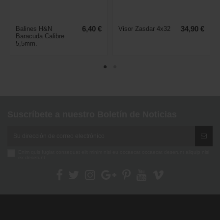
Balines H&N
6,40 €
Visor Zasdar 4x32
34,90 €
Baracuda Calibre
5,5mm.
Suscríbete a nuestro Boletín de Noticias
Enim quis fugiat consequat elit minim nisi eu occaecat occaecat deserunt aliquip nisi
ex deserunt.