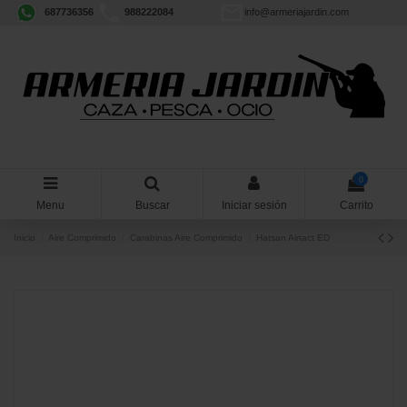
687736356
988222084
info@armeriajardin.com
0
Menu
Buscar
Iniciar sesión
Carrito
Inicio
Aire Comprimido
Carabinas Aire Comprimido
Hatsan Airtact ED