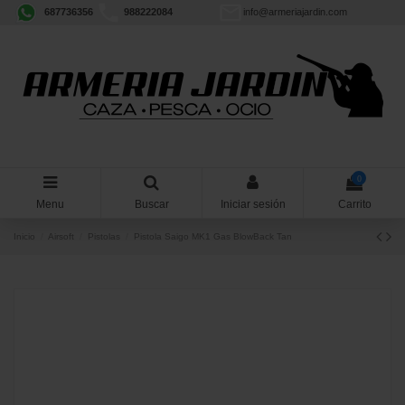
687736356
988222084
info@armeriajardin.com
0
Menu
Buscar
Iniciar sesión
Carrito
Inicio
Airsoft
Pistolas
Pistola Saigo MK1 Gas BlowBack Tan