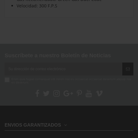
Velocidad:
300 F.P.S
No reviews
Marca
Suscríbete a nuestro Boletín de Noticias
Enim quis fugiat consequat elit minim nisi eu occaecat occaecat deserunt aliquip nisi
ex deserunt.
ENVIOS GARANTIZADOS