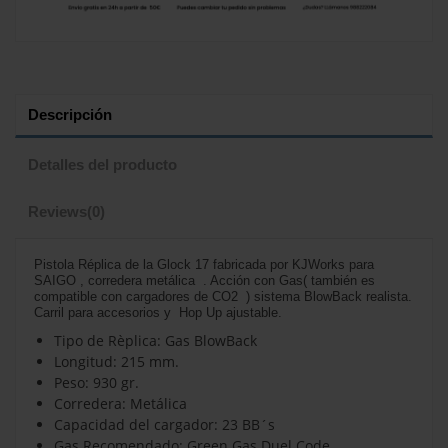
Descripción
Detalles del producto
Reviews
(0)
Pistola Réplica de la Glock 17 fabricada por KJWorks para
SAIGO , corredera metálica . Acción con Gas( también es
compatible con cargadores de CO2 ) sistema BlowBack realista.
Carril para accesorios y Hop Up ajustable.
Tipo de Rèplica:
Gas BlowBack
Longitud:
215 mm.
Peso:
930 gr.
Corredera:
Metálica
Capacidad del cargador:
23 BB´s
Gas Recomendado:
Green Gas Duel Code