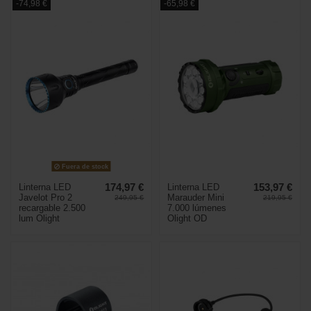
-74,98 €
-65,98 €
Fuera de stock
Linterna LED
174,97 €
Linterna LED
153,97 €
Javelot Pro 2
Marauder Mini
249,95 €
219,95 €
recargable 2.500
7.000 lúmenes
lum Olight
Olight OD