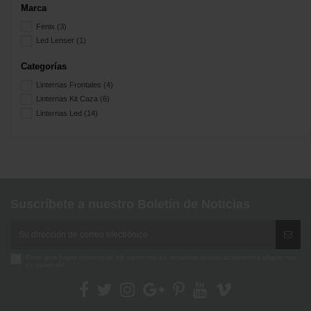
Marca
Fenix
(3)
Led Lenser
(1)
Categorías
Linternas Frontales
(4)
Linternas Kit Caza
(6)
Linternas Led
(14)
Suscríbete a nuestro Boletín de Noticias
Enim quis fugiat consequat elit minim nisi eu occaecat occaecat deserunt aliquip nisi
ex deserunt.