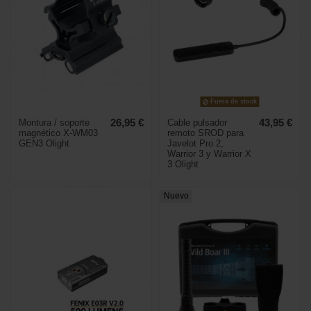
Fuera de stock
Montura / soporte
26,95 €
Cable pulsador
43,95 €
magnético X-WM03
remoto SROD para
GEN3 Olight
Javelot Pro 2,
Warrior 3 y Warrior X
3 Olight
Nuevo