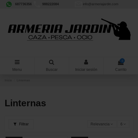
687736356
988222084
info@armeriajardin.com
0
Menu
Buscar
Iniciar sesión
Carrito
Inicio
Linternas
Linternas
Filtrar
Relevancia
6