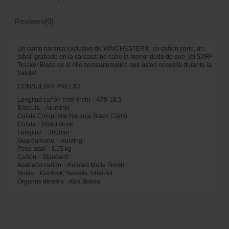
Reviews
(0)
Un camo naranja exclusivo de WINCHESTER®, un cañón corto, un
jabalí grabado en la carcasa: no cabe la menor duda de que, ¡el SXR²
Tracker Blaze es el rifle semiautomático que usted necesita durante la
batida!
CONSULTAR PRECIO
Longitud cañón (mm-inch) 470-18.5
Báscula Aluminio
Culata Composite Naranja Blaze Camo
Culata Pistol stock
Longitud 360mm
Guardamano Hunting
Peso total 3.15 kg
Cañón Standard
Acabado cañón Painted Matte Finish
Notas Gunlock, Swivels, Shim kit
Órganos de mira Alza Batida
No reviews