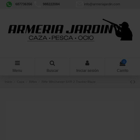
687736356
988222084
info@armeriajardin.com
0
Menu
Buscar
Iniciar sesión
Carrito
Inicio
Caza
Rifles
Rifle Winchester SXR 2 Tracker Blaze