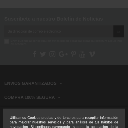
Suscríbete a nuestro Boletín de Noticias
Enim quis fugiat consequat elit minim nisi eu occaecat occaecat deserunt aliquip nisi
ex deserunt.
ENVIOS GARANTIZADOS
COMPRA 100% SEGURA
INFORMACION GENERAL
Utilizamos Cookies propias y de terceros para recopilar información
para mejorar nuestros servicios y para análisis de tus hábitos de
INFORMACION LEGAL
navegación. Si continuas navegando, supone la aceptación de la