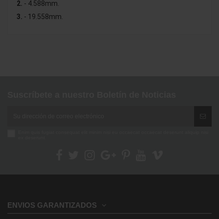
2.
- 4.588mm.
3.
- 19.558mm.
No reviews
Suscríbete a nuestro Boletín de Noticias
Enim quis fugiat consequat elit minim nisi eu occaecat occaecat deserunt aliquip nisi
ex deserunt.
ENVIOS GARANTIZADOS