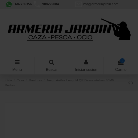
687736356
988222084
info@armeriajardin.com
0
Menu
Buscar
Iniciar sesión
Carrito
Inicio
Caza
Monturas
Juego Anillas Leupold QR Desmontables 30MM
Medias