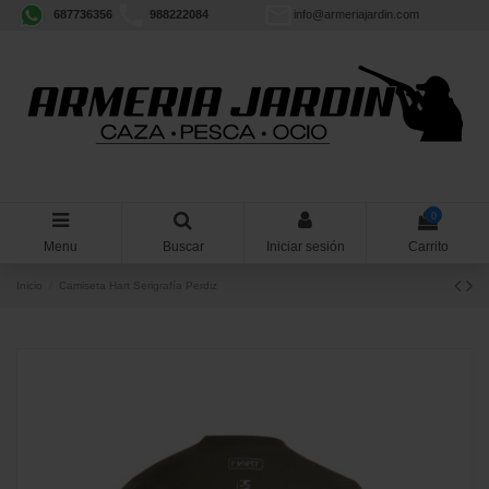
687736356
988222084
info@armeriajardin.com
0
Menu
Buscar
Iniciar sesión
Carrito
Inicio
Camiseta Hart Serigrafía Perdiz