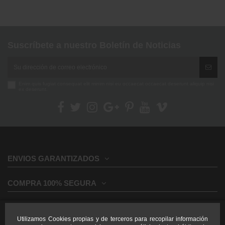
Suscríbete a nuestro Boletín de Noticias
Enim quis fugiat consequat elit minim nisi eu occaecat occaecat deserunt aliquip nisi
ex deserunt.
ENVIOS GARANTIZADOS
COMPRA 100% SEGURA
INFORMACION GENERAL
Utilizamos Cookies propias y de terceros para recopilar información