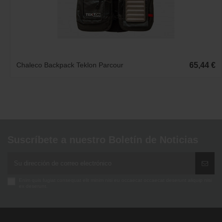
Chaleco Backpack Teklon Parcour
65,44 €
Suscríbete a nuestro Boletín de Noticias
Enim quis fugiat consequat elit minim nisi eu occaecat occaecat deserunt aliquip nisi
ex deserunt.