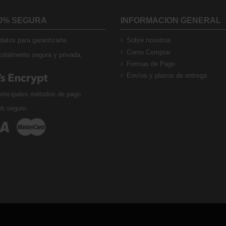
0% SEGURA
INFORMACION GENERAL
atos para garantizarte
Sobre nosotros
Como Comprar
otalmente segura y privada.
Formas de Pago
Envíos y plazos de entrega
rincipales métodos de pago
eb seguro.