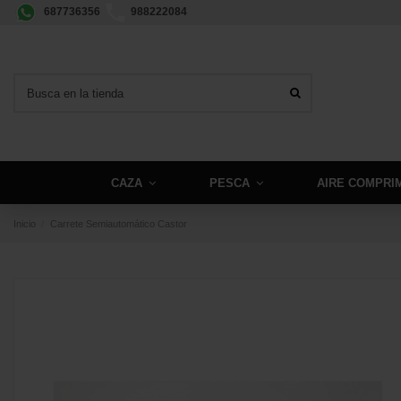
687736356
988222084
CAZA
PESCA
AIRE COMPRI
Inicio
Carrete Semiautomático Castor