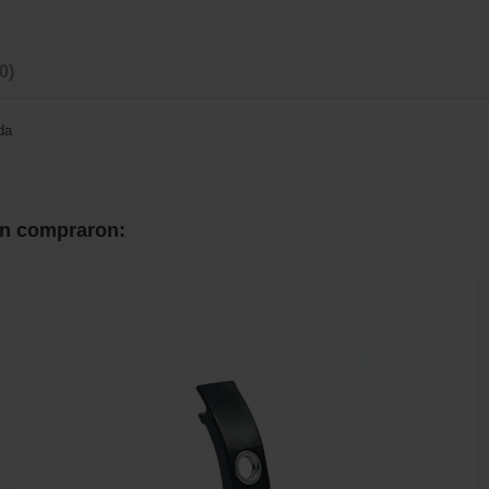
(0)
nda
én compraron: