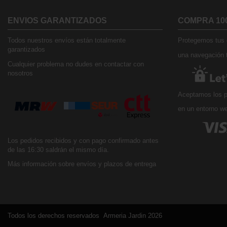
ENVIOS GARANTIZADOS
COMPRA 10
Todos nuestros envíos están totalmente
Protegemos tus d
garantizados
una navegación t
Cualquier problema no dudes en contactar con
nosotros
Aceptamos los p
en un entorno w
Los pedidos recibidos y con pago confirmado antes
de las 16:30 saldrán el mismo día.
Más información sobre envíos y plazos de entrega
Todos los derechos reservados Armeria Jardin 2026