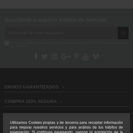
Suscríbete a nuestro Boletín de Noticias
Enim quis fugiat consequat elit minim nisi eu occaecat occaecat deserunt aliquip nisi
ex deserunt.
ENVIOS GARANTIZADOS
COMPRA 100% SEGURA
INFORMACION GENERAL
Utilizamos Cookies propias y de terceros para recopilar información
para mejorar nuestros servicios y para análisis de tus hábitos de
INFORMACION LEGAL
navegación. Si continuas navegando, supone la aceptación de la