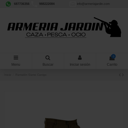
687736356
988222084
info@armeriajardin.com
0
Menu
Buscar
Iniciar sesión
Carrito
Inicio
Pantalón Gamo Canigo