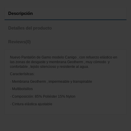
Descripción
Detalles del producto
Reviews
(0)
Nuevo Pantalón de Gamo modelo Canigo , con refuerzo elástico en
las zonas de desgaste y membrana Geotherm , muy cómodo y
confortable , tejido silencioso y resistente al agua.
Caracterísitcas:
· Membrana Geotherm , impermeable y transpirable
· Multibolsillos
· Composición: 85% Poliéster 15% Nylon
· Cintura elástica ajustable
No reviews
Marca