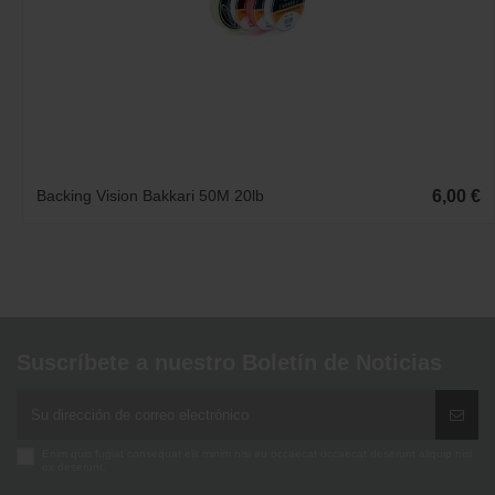
Backing Vision Bakkari 50M 20lb
6,00 €
Suscríbete a nuestro Boletín de Noticias
Enim quis fugiat consequat elit minim nisi eu occaecat occaecat deserunt aliquip nisi
ex deserunt.