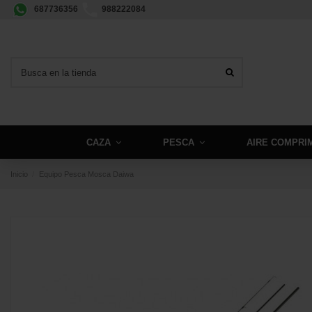
687736356
988222084
CAZA
PESCA
AIRE COMPRI
Inicio
Equipo Pesca Mosca Daiwa