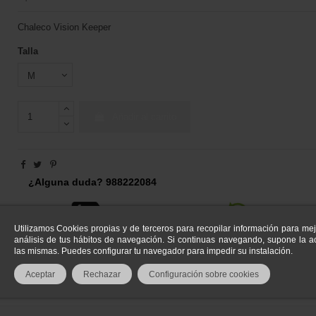
Chaleco Vision Keeper
Talla
Añadir al carrito
¿Alguna duda? 988222084
Utilizamos Cookies propias y de terceros para recopilar información para mej
análisis de tus hábitos de navegación. Si continuas navegando, supone la ac
las mismas. Puedes configurar tu navegador para impedir su instalación.
Aceptar
Rechazar
Configuración sobre cookies