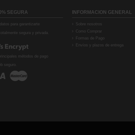
0% SEGURA
INFORMACION GENERAL
atos para garantizarte
Sobre nosotros
Como Comprar
otalmente segura y privada.
Formas de Pago
Envíos y plazos de entrega
rincipales métodos de pago
eb seguro.