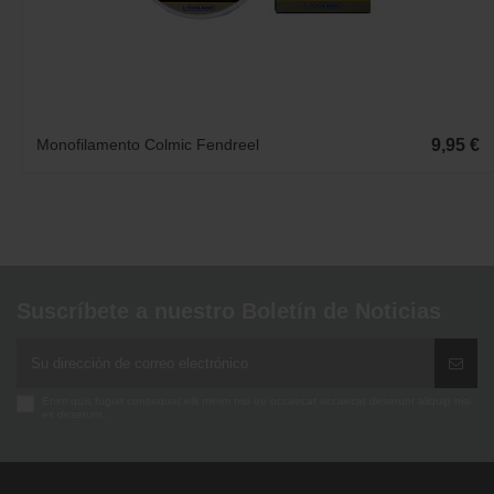
Monofilamento Colmic Fendreel
9,95 €
Suscríbete a nuestro Boletín de Noticias
Enim quis fugiat consequat elit minim nisi eu occaecat occaecat deserunt aliquip nisi
ex deserunt.