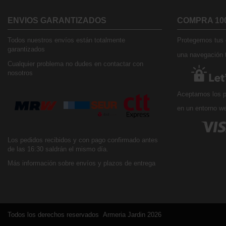
ENVIOS GARANTIZADOS
COMPRA 10
Todos nuestros envíos están totalmente
Protegemos tus d
garantizados
una navegación t
Cualquier problema no dudes en contactar con
nosotros
Aceptamos los p
en un entorno w
Los pedidos recibidos y con pago confirmado antes
de las 16:30 saldrán el mismo día.
Más información sobre envíos y plazos de entrega
Todos los derechos reservados Armeria Jardin 2026