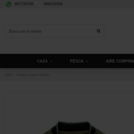
687736356
988222084
CAZA
PESCA
AIRE COMPRI
Inicio
Chaleco Vision Keeper