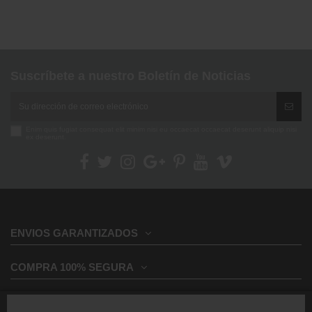
Suscríbete a nuestro Boletín de Noticias
Enim quis fugiat consequat elit minim nisi eu occaecat occaecat deserunt aliquip nisi
ex deserunt.
ENVIOS GARANTIZADOS
COMPRA 100% SEGURA
INFORMACION GENERAL