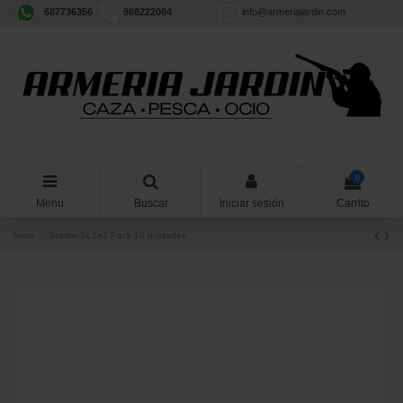
687736356
988222084
info@armeriajardin.com
0
Menu
Buscar
Iniciar sesión
Carrito
Inicio
Starlite SL1+2 Pack 10 unidades