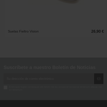
Suelas Fieltro Vision
26,90 €
Suscríbete a nuestro Boletín de Noticias
Enim quis fugiat consequat elit minim nisi eu occaecat occaecat deserunt aliquip nisi
ex deserunt.