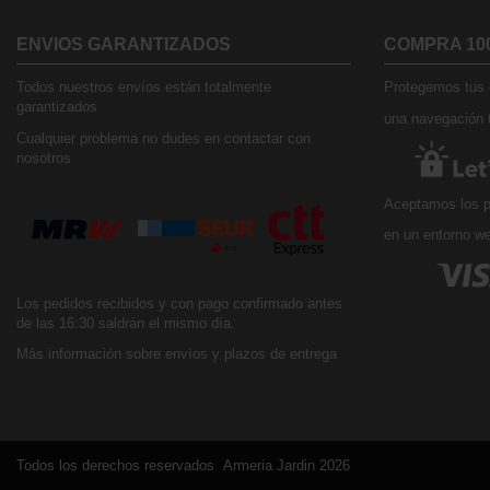
ENVIOS GARANTIZADOS
COMPRA 10
Todos nuestros envíos están totalmente
Protegemos tus d
garantizados
una navegación t
Cualquier problema no dudes en contactar con
nosotros
Aceptamos los p
en un entorno w
Los pedidos recibidos y con pago confirmado antes
de las 16:30 saldrán el mismo día.
Más información sobre envíos y plazos de entrega
Todos los derechos reservados Armeria Jardin 2026