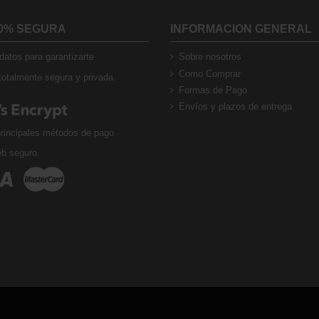
0% SEGURA
INFORMACION GENERAL
atos para garantizarte
Sobre nosotros
Como Comprar
otalmente segura y privada.
Formas de Pago
Envíos y plazos de entrega
rincipales métodos de pago
eb seguro.