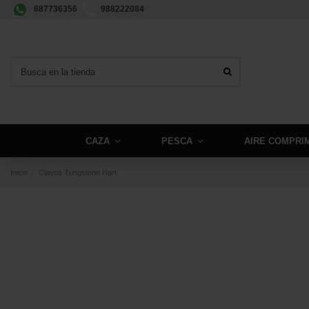
687736356
988222084
CAZA
PESCA
AIRE COMPRI
Inicio
Clavos Tungsteno Hart