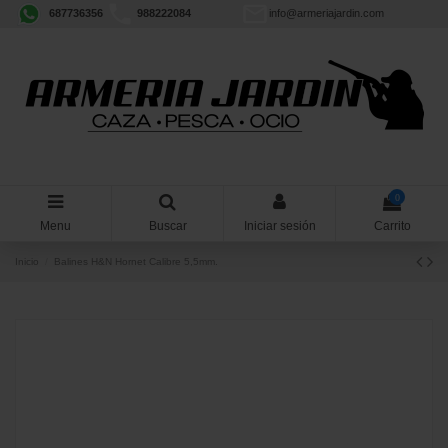
687736356
988222084
info@armeriajardin.com
0
Menu
Buscar
Iniciar sesión
Carrito
Inicio
Balines H&N Hornet Calibre 5,5mm.