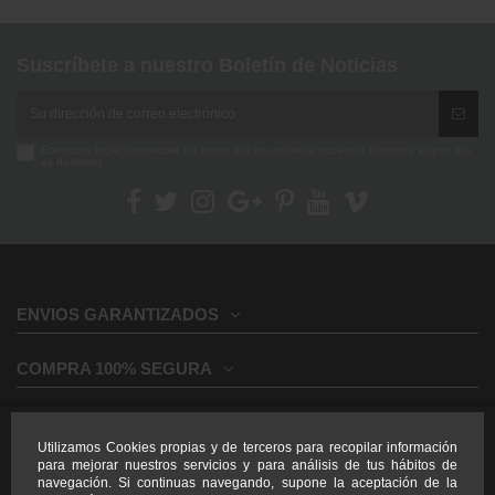
Suscríbete a nuestro Boletín de Noticias
Enim quis fugiat consequat elit minim nisi eu occaecat occaecat deserunt aliquip nisi
ex deserunt.
ENVIOS GARANTIZADOS
COMPRA 100% SEGURA
INFORMACION GENERAL
Utilizamos Cookies propias y de terceros para recopilar información
para mejorar nuestros servicios y para análisis de tus hábitos de
INFORMACION LEGAL
navegación. Si continuas navegando, supone la aceptación de la