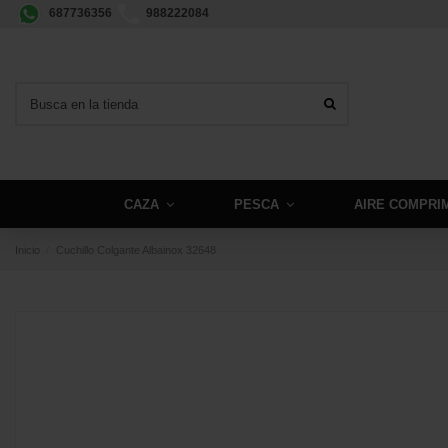
687736356
988222084
CAZA
PESCA
AIRE COMPRI
Inicio
Cuchillo Colgante Albainox 32648