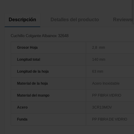
Descripción
Detalles del producto
Reviews
Cuchillo Colgante Albainox 32648
Grosor Hoja
2,8 mm
Longitud total
140 mm
Longitud de la hoja
63 mm
Material de la hoja
Acero Inoxidable
Material del mango
PP FIBRA VIDRIO
Acero
3CR13MOV
Funda
PP FIBRA DE VIDRIO