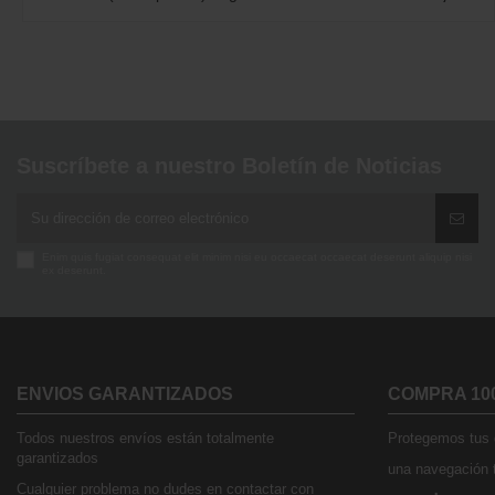
Suscríbete a nuestro Boletín de Noticias
Enim quis fugiat consequat elit minim nisi eu occaecat occaecat deserunt aliquip nisi
ex deserunt.
ENVIOS GARANTIZADOS
COMPRA 10
Todos nuestros envíos están totalmente
Protegemos tus d
garantizados
una navegación t
Cualquier problema no dudes en contactar con