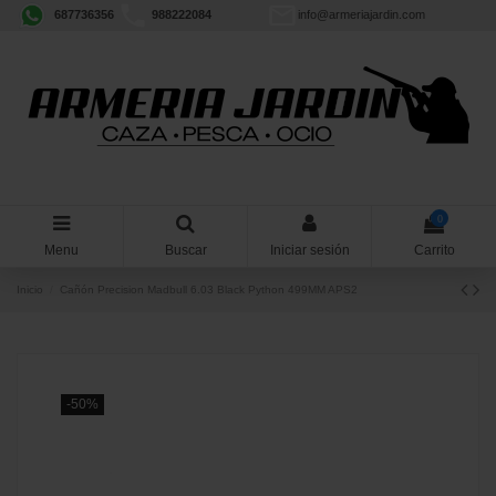
687736356
988222084
info@armeriajardin.com
0
Menu
Buscar
Iniciar sesión
Carrito
Inicio
Cañón Precision Madbull 6.03 Black Python 499MM APS2
-50%