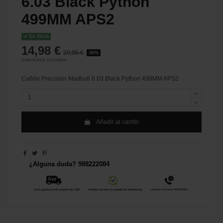
6.03 Black Python
499MM APS2
En Stock
14,98 €
29,95 €
-50%
Impuestos incluidos
Cañón Precision Madbull 6.03 Black Python 499MM APS2
Añadir al carrito
¿Alguna duda? 988222084