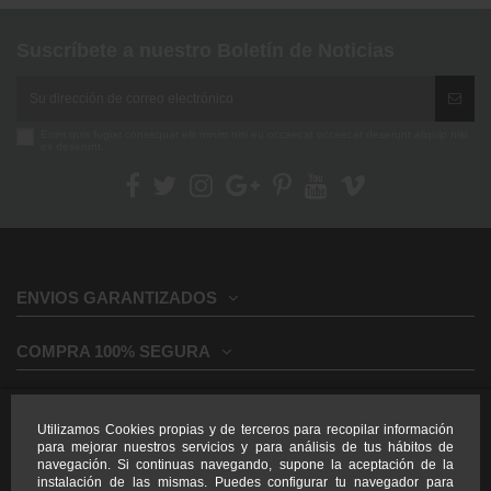
Suscríbete a nuestro Boletín de Noticias
Enim quis fugiat consequat elit minim nisi eu occaecat occaecat deserunt aliquip nisi
ex deserunt.
ENVIOS GARANTIZADOS
COMPRA 100% SEGURA
INFORMACION GENERAL
Utilizamos Cookies propias y de terceros para recopilar información
para mejorar nuestros servicios y para análisis de tus hábitos de
INFORMACION LEGAL
navegación. Si continuas navegando, supone la aceptación de la
instalación de las mismas. Puedes configurar tu navegador para