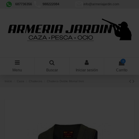
687736356
988222084
info@armeriajardin.com
0
Menu
Buscar
Iniciar sesión
Carrito
Inicio
Caza
Chalecos
Chaleco Doble Morral Iron