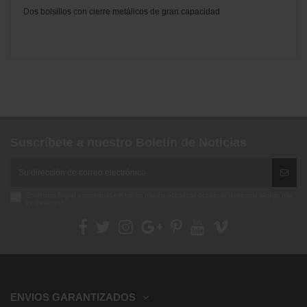
Dos bolsillos con cierre metálicos de gran capacidad
No reviews
Marca
Suscríbete a nuestro Boletín de Noticias
Enim quis fugiat consequat elit minim nisi eu occaecat occaecat deserunt aliquip nisi
ex deserunt.
ENVIOS GARANTIZADOS