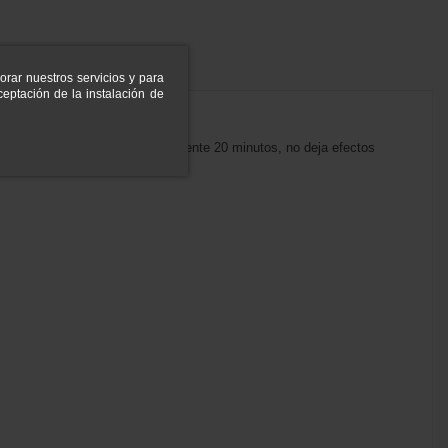
orar nuestros servicios y para
eptación de la instalación de
ración del efecto es aproximadamente 20 minutos, no deja efectos