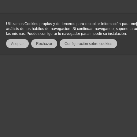
(0)
Utilizamos Cookies propias y de terceros para recopilar información para mej
análisis de tus hábitos de navegación. Si continuas navegando, supone la ac
las mismas. Puedes configurar tu navegador para impedir su instalación.
nte homologado
Aceptar
Rechazar
Configuración sobre cookies
hay que dirigirlo al objetivo para que este quede afectado. El tiempo de du