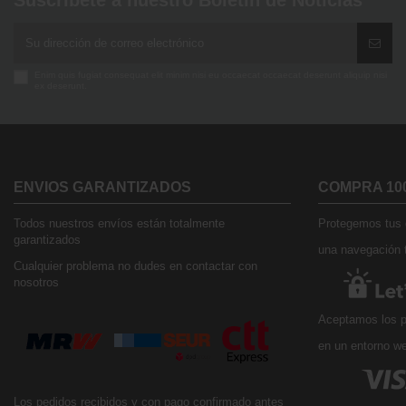
Suscríbete a nuestro Boletín de Noticias
Enim quis fugiat consequat elit minim nisi eu occaecat occaecat deserunt aliquip nisi
ex deserunt.
ENVIOS GARANTIZADOS
COMPRA 10
Todos nuestros envíos están totalmente
Protegemos tus d
garantizados
una navegación t
Cualquier problema no dudes en contactar con
nosotros
Aceptamos los p
en un entorno w
Los pedidos recibidos y con pago confirmado antes