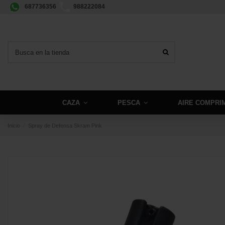
687736356
988222084
CAZA
PESCA
AIRE COMPRI
Inicio
Spray de Defensa Skram Pink