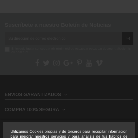
Suscríbete a nuestro Boletín de Noticias
Enim quis fugiat consequat elit minim nisi eu occaecat occaecat deserunt aliquip nisi
ex deserunt.
ENVIOS GARANTIZADOS
COMPRA 100% SEGURA
INFORMACION GENERAL
Utilizamos Cookies propias y de terceros para recopilar información
para mejorar nuestros servicios y para análisis de tus hábitos de