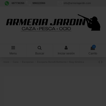
687736356
988222084
info@armeriajardin.com
0
Menu
Buscar
Iniciar sesión
Carrito
Inicio
Caza
Escopetas
Escopeta Benelli Belmonte I Slug Sintética