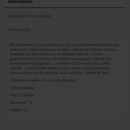
Descripción
Detalles del producto
Reviews
(0)
Benell Belmonte I Slug Sintetica SLUG, escopeta semiautomática por
sistema de carga inercial que combina, rapidez de disparo, máxima
fiabilidad, escaso retroceso y durabilidad extrema. Culata y
guardamontes en polímero de máxima calidad para soportar las
condiciones más agrestes . La versión SLUG cuenta con cañón
estriado , especial para disparar balas con la máxima precisión.
Incluye elementos de puntería , alza regulable y punto de mira.
Longitud del cañón: 61 cm (slug estriado)
Cañón estriado.
Peso: 3,320 kg.
Recámara: 76
Calibre: 12
No reviews