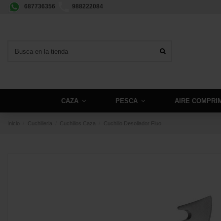
687736356
988222084
CAZA
PESCA
AIRE COMPRI
Inicio
Cuchilleria
Cuchillos Caza
Cuchillo Desollador Fluo