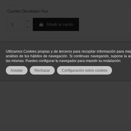
Cuchillo Desollador Fluo
Añadir al carrito
¿Alguna duda? 988222084
Utilizamos Cookies propias y de terceros para recopilar información para mej
análisis de tus hábitos de navegación. Si continuas navegando, supone la ac
las mismas. Puedes configurar tu navegador para impedir su instalación.
Aceptar
Rechazar
Configuración sobre cookies