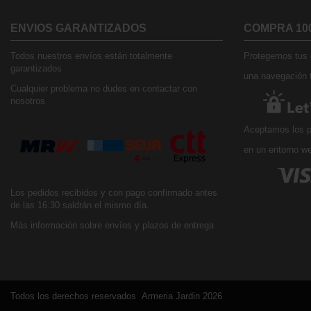
ENVIOS GARANTIZADOS
COMPRA 10
Todos nuestros envíos están totalmente
Protegemos tus d
garantizados
una navegación t
Cualquier problema no dudes en contactar con
nosotros
Aceptamos los p
en un entorno w
Los pedidos recibidos y con pago confirmado antes
de las 16:30 saldrán el mismo día.
Más información sobre envíos y plazos de entrega
Todos los derechos reservados Armeria Jardin 2026