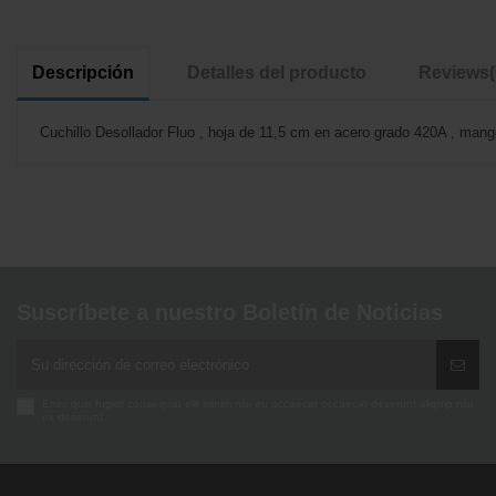
Descripción
Detalles del producto
Reviews
Cuchillo Desollador Fluo , hoja de 11,5 cm en acero grado 420A , mango
No reviews
Suscríbete a nuestro Boletín de Noticias
Enim quis fugiat consequat elit minim nisi eu occaecat occaecat deserunt aliquip nisi
ex deserunt.