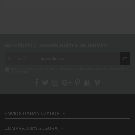
No reviews
Suscríbete a nuestro Boletín de Noticias
Enim quis fugiat consequat elit minim nisi eu occaecat occaecat deserunt aliquip nisi
ex deserunt.
ENVIOS GARANTIZADOS
COMPRA 100% SEGURA