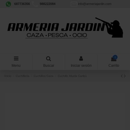
687736356
988222084
info@armeriajardin.com
0
Menu
Buscar
Iniciar sesión
Carrito
Inicio
Cuchilleria
Cuchillos Caza
Cuchillo Muela Caribú