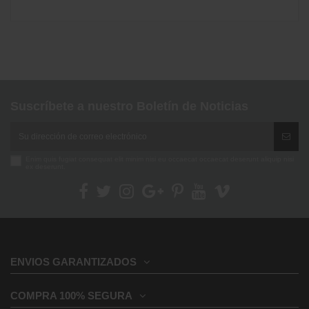
No reviews
Suscríbete a nuestro Boletín de Noticias
Enim quis fugiat consequat elit minim nisi eu occaecat occaecat deserunt aliquip nisi
ex deserunt.
ENVIOS GARANTIZADOS
COMPRA 100% SEGURA