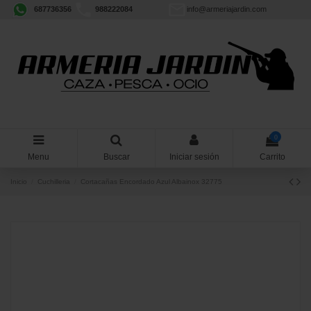
687736356
988222084
info@armeriajardin.com
0
Menu
Buscar
Iniciar sesión
Carrito
Inicio
Cuchilleria
Cortacañas Encordado Azul Albainox 32775