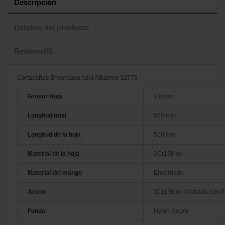
Descripción
Detalles del producto
Reviews
(0)
Cortacañas Encordado Azul Albainox 32775
Grosor Hoja
3.0 mm
Longitud total
655 mm
Longitud de la hoja
510 mm
Material de la hoja
3Cr13Mov
Material del mango
Encordado
Acero
3Cr13Mov Acabado Azul/
Funda
Nylon Negro