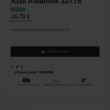
Azul Albainox 32775
En Stock
18,70 €
Impuestos incluidos
Cortacañas Encordado Azul Albainox 32775
Añadir al carrito
¿Alguna duda? 988222084