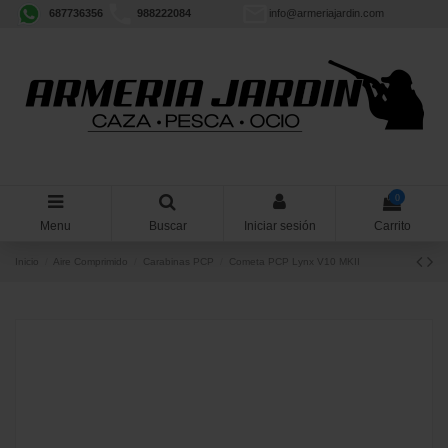
687736356
988222084
info@armeriajardin.com
0
Menu
Buscar
Iniciar sesión
Carrito
Inicio
Aire Comprimido
Carabinas PCP
Cometa PCP Lynx V10 MKII