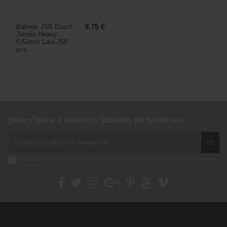
Balines JSB Exact
9,75 €
Jumbo Heavy
5,52mm Lata 250
pcs.
Suscríbete a nuestro Boletín de Noticias
Enim quis fugiat consequat elit minim nisi eu occaecat occaecat deserunt aliquip nisi
ex deserunt.