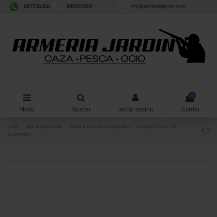
687736356
988222084
info@armeriajardin.com
0
Menu
Buscar
Iniciar sesión
Carrito
Inicio
Aire Comprimido
Carabinas Aire Comprimido
Stoeger RX20 S3
Supressor