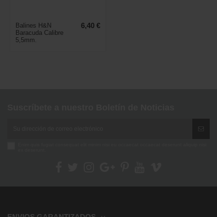
Balines H&N
6,40 €
Baracuda Calibre
5,5mm.
Suscríbete a nuestro Boletín de Noticias
Enim quis fugiat consequat elit minim nisi eu occaecat occaecat deserunt aliquip nisi
ex deserunt.