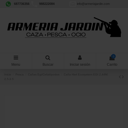
687736356
988222084
info@armeriajardin.com
0
Menu
Buscar
Iniciar sesión
Carrito
Inicio
Pesca
Cañas Egi/Cefalópodos
Caña Hart Ecosystem EGI 2,44M.
2.5-3.5