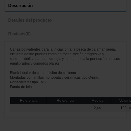
Descripción
Detalles del producto
Reviews
(0)
Cañas polivalentes para la iniciación a la pesca de calamar, sepia,
etc tanto desde puertos como en rocas. Acción progresiva y
semiparabólica para lanzar egis y manejarlos a la perfección con sus
equilibrados y cómodos blanks.
Blank tubular de composición de carbono.
Montadas con anillas monopata y cerámicas tipo O-ring.
Portacarretes tipo TVS.
Funda de tela.
Referencia
Referencia
Medida
Volum
2,44
122 c
No reviews