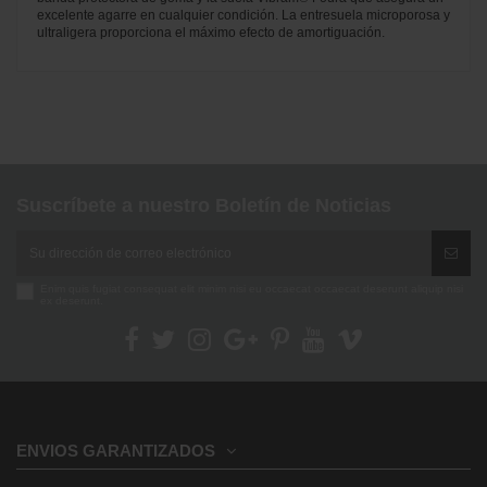
excelente agarre en cualquier condición. La entresuela microporosa y
ultraligera proporciona el máximo efecto de amortiguación.
No reviews
Suscríbete a nuestro Boletín de Noticias
Enim quis fugiat consequat elit minim nisi eu occaecat occaecat deserunt aliquip nisi
ex deserunt.
ENVIOS GARANTIZADOS