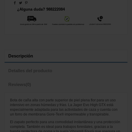
¿Alguna duda? 988222084
Descripción
Detalles del producto
Reviews
(0)
Bota de caña alta con parte superior de piel plena flor para un uso
intensivo en zonas húmedas y frías. La Jager Evo High GTX está
especialmente adaptada para las actividades de caza y cuenta con
un forro de membrana Gore-Tex® impermeable y transpirable.
El zapato perfecto para una comodidad instantánea y una protección
completa. También es ideal para trabajos forestales, gracias a la
banda protectora de goma y la suela Vibram® Fourà que asegura un