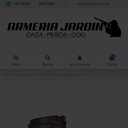
687736356
988222084
info@armeriajardin.com
0
Menu
Buscar
Iniciar sesión
Carrito
Inicio
Caza
Botas
Bota Aku Jager Evo High Gore Tex