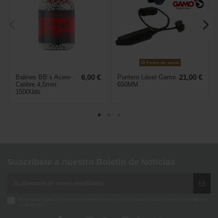
Fuera de stock
Balines BB´s Acero
6,00 €
Puntero Láser Gamo
21,00 €
Calibre 4,5mm
650MM
1500Uds
Suscríbete a nuestro Boletín de Noticias
Enim quis fugiat consequat elit minim nisi eu occaecat occaecat deserunt aliquip nisi
ex deserunt.