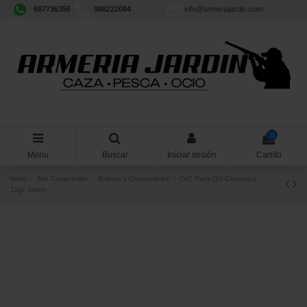
687736356
988222084
info@armeriajardin.com
0
Menu
Buscar
Iniciar sesión
Carrito
Inicio
Aire Comprimido
Balines y Consumibles
Co2 Pack (10 Cápsulas)
12gr. Gamo